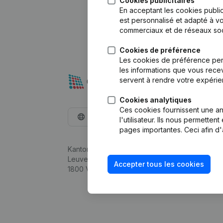
Cookies publicitaires
En acceptant les cookies public
est personnalisé et adapté à vo
commerciaux et de réseaux soc
Cookies de préférence
Les cookies de préférence per
les informations que vous recev
servent à rendre votre expérie
Cookies analytiques
Ces cookies fournissent une ana
Français
l'utilisateur. Ils nous permette
pages importantes. Ceci afin d'
Kantorenpark Everest
Leuvensesteenweg 248D,
Accepter tous les cookies
1800 Vilvoorde