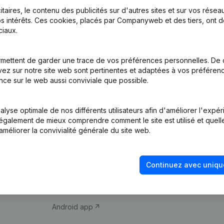
itaires, le contenu des publicités sur d'autres sites et sur vos rése
s intérêts. Ces cookies, placés par Companyweb et des tiers, ont d
iaux.
mettent de garder une trace de vos préférences personnelles. De 
ez sur notre site web sont pertinentes et adaptées à vos préférence
Produit
Thème
nce sur le web aussi conviviale que possible.
Informations
Compliance et pré
d’entreprise
fraude
lyse optimale de nos différents utilisateurs afin d'améliorer l'expé
nt également de mieux comprendre comment le site est utilisé et quell
Monitoring
Consulter des co
améliorer la convivialité générale du site web.
Recherche
Recherche de nu
internationale
Vérification de la 
Continuez avec uniqu
Prospection
iOS app
Android app