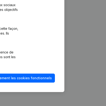
aux sociaux
es objectifs
cette façon,
s. Ils
Plateforme
vention de la
Intégrations
rience de
Intégrations
es sont les
mptes annuels
personnalisées
méro de TVA
Expérience de
paiement
solvabilité
ement les cookies fonctionnels
Contact
Tarifs