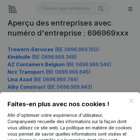
Aperçu des entreprises avec
numéro d'entreprise : 696969xxx
Trewern-Services
(BE 0696.969.150)
Kinébulle
(BE 0696.969.348)
AZ Containers Belgium
(BE 0696.969.546)
Ncc Transport
(BE 0696.969.645)
Lina Azad
(BE 0696.969.744)
Alby Construct
(BE 0696.969.843)
Jls Group
(BE 0696.969.942)
Clo
Faites-en plus avec nos cookies !
Afin d'optimiser votre expérience d'utilisateur,
Produit
Companyweb recueille des informations sur la façon dont
vous utilisez ce site web.
La politique en matière de cookies
Informations d’entreprise
vous permet de savoir quelles informations sont visées et