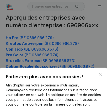
Aperçu des entreprises avec
numéro d'entreprise : 696966xxx
Ha Pro
(BE 0696.966.279)
Kreatos Antwerpen
(BE 0696.966.378)
Con Tigo
(BE 0696.966.576)
Pro Color
(BE 0696.966.774)
Bruxelles Express
(BE 0696.966.873)
Dokter Rosalie Buysschaert
(BE 0696.966.972)
Clo
Faites-en plus avec nos cookies !
Afin d'optimiser votre expérience d'utilisateur,
Produit
Companyweb recueille des informations sur la façon dont
Informations d’entreprise
vous utilisez ce site web.
La politique en matière de cookies
vous permet de savoir quelles informations sont visées et
Monitoring
Français
vous donne le contrôle sur la manière dont elles sont