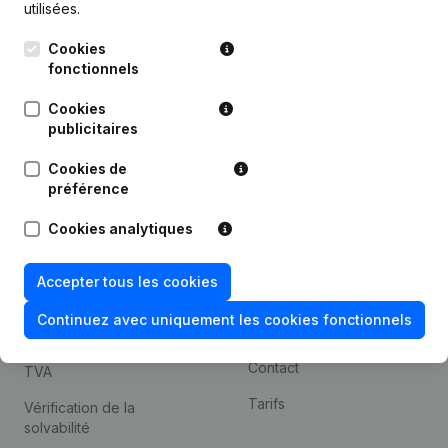
utilisées.
Recherche internationale
Cookies
Kantorenpark Everest
Prospection
fonctionnels
Leuvensesteenweg
iOS app
248D,
Cookies
1800 Vilvoorde
Android app
publicitaires
Cookies de
préférence
Thème
Plateforme
Cookies analytiques
Compliance et prévention
Intégrations
de la fraude
Intégrations
Accepter tous les cookies
Consulter des comptes
personnalisées
annuels
Continuez avec uniquement les cookies fonctionnels
Expérience de paiement
Recherche de numéro de
Contact
TVA
Tarifs
Vérification de la
solvabilité