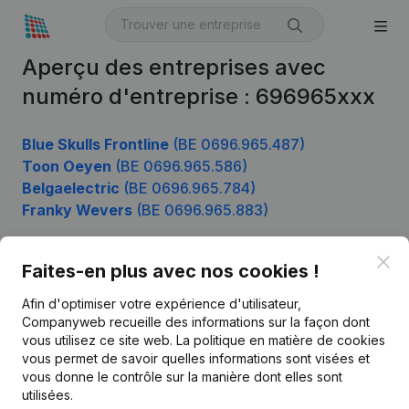
Aperçu des entreprises avec
numéro d'entreprise : 696965xxx
Blue Skulls Frontline
(BE 0696.965.487)
Toon Oeyen
(BE 0696.965.586)
Belgaelectric
(BE 0696.965.784)
Franky Wevers
(BE 0696.965.883)
Clo
Faites-en plus avec nos cookies !
Produit
Afin d'optimiser votre expérience d'utilisateur,
Informations d’entreprise
Companyweb recueille des informations sur la façon dont
vous utilisez ce site web.
La politique en matière de cookies
Monitoring
Français
vous permet de savoir quelles informations sont visées et
vous donne le contrôle sur la manière dont elles sont
Recherche internationale
utilisées.