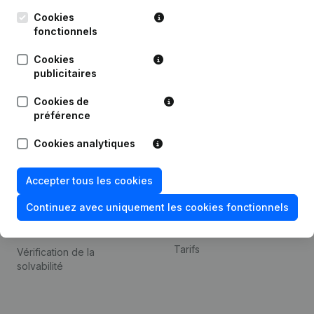
Kantorenpark Everest
Prospection
Leuvensesteenweg
Cookies
iOS app
248D,
fonctionnels
1800 Vilvoorde
Android app
Cookies
publicitaires
Cookies de
Thème
Plateforme
préférence
Compliance et prévention
Intégrations
Cookies analytiques
de la fraude
Intégrations
Consulter des comptes
personnalisées
Accepter tous les cookies
annuels
Expérience de paiement
Continuez avec uniquement les cookies fonctionnels
Recherche de numéro de
Contact
TVA
Tarifs
Vérification de la
solvabilité