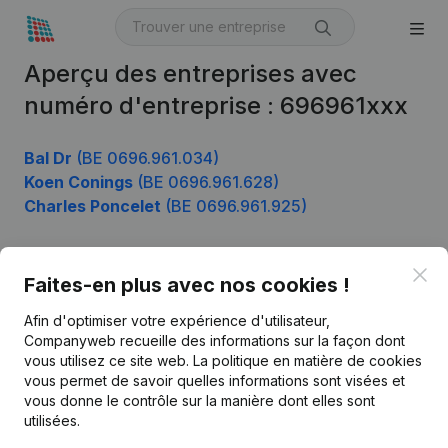
Aperçu des entreprises avec
numéro d'entreprise : 696961xxx
Bal Dr
(BE 0696.961.034)
Koen Conings
(BE 0696.961.628)
Charles Poncelet
(BE 0696.961.925)
Clo
Faites-en plus avec nos cookies !
Produit
Afin d'optimiser votre expérience d'utilisateur,
Informations d’entreprise
Companyweb recueille des informations sur la façon dont
Monitoring
vous utilisez ce site web.
La politique en matière de cookies
Français
vous permet de savoir quelles informations sont visées et
Recherche internationale
vous donne le contrôle sur la manière dont elles sont
utilisées.
Kantorenpark Everest
Prospection
Leuvensesteenweg