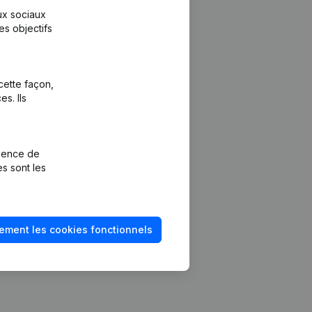
aux sociaux
es objectifs
cette façon,
s. Ils
Plateforme
vention de la
Intégrations
rience de
Intégrations
es sont les
mptes annuels
personnalisées
méro de TVA
Expérience de
paiement
solvabilité
ement les cookies fonctionnels
Contact
Tarifs