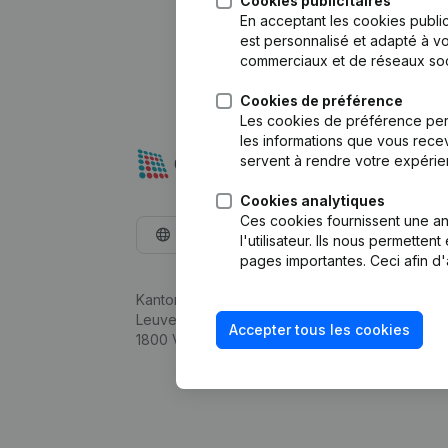
Cookies publicitaires
En acceptant les cookies public
est personnalisé et adapté à vo
commerciaux et de réseaux soc
Cookies de préférence
Les cookies de préférence per
les informations que vous recev
servent à rendre votre expérie
Cookies analytiques
Ces cookies fournissent une ana
Français
l'utilisateur. Ils nous permette
pages importantes. Ceci afin d'
Kantorenpark Everest
Leuvensesteenweg 248D,
Accepter tous les cookies
1800 Vilvoorde