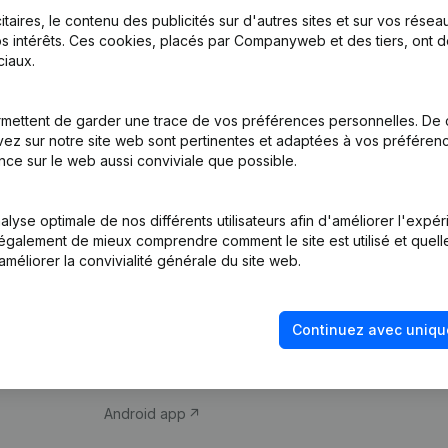
itaires, le contenu des publicités sur d'autres sites et sur vos rése
s intérêts. Ces cookies, placés par Companyweb et des tiers, ont d
iaux.
mettent de garder une trace de vos préférences personnelles. De 
ez sur notre site web sont pertinentes et adaptées à vos préférence
Produit
Thème
nce sur le web aussi conviviale que possible.
Informations
Compliance et pré
d’entreprise
fraude
lyse optimale de nos différents utilisateurs afin d'améliorer l'expé
nt également de mieux comprendre comment le site est utilisé et quell
Monitoring
Consulter des co
améliorer la convivialité générale du site web.
Recherche
Recherche de nu
internationale
Vérification de la 
Continuez avec uniqu
Prospection
iOS app
Android app