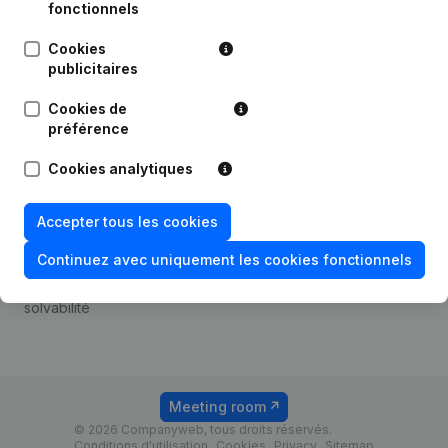
Android app
fonctionnels
Cookies
publicitaires
Thème
Plateforme
Cookies de
Compliance et prévention
Intégrations
préférence
de la fraude
Intégrations
Cookies analytiques
Consulter des comptes
personnalisées
annuels
Expérience de paiement
Accepter tous les cookies
Recherche de numéro de
Contact
TVA
Continuez avec uniquement les cookies fonctionnels
Tarifs
Vérification de la
solvabilité
Meeting room
© 2026 Companyweb, tous droits réservés.
Conditions d'utilisation
Cookies
Privacy
Sitemap