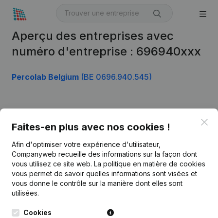
Aperçu des entreprises avec
numéro d'entreprise : 696940xxx
Percolab Belgium
(BE 0696.940.545)
Produit
Clo
Faites-en plus avec nos cookies !
Informations d’entreprise
Afin d'optimiser votre expérience d'utilisateur,
Monitoring
Français
Companyweb recueille des informations sur la façon dont
vous utilisez ce site web.
La politique en matière de cookies
Recherche internationale
vous permet de savoir quelles informations sont visées et
vous donne le contrôle sur la manière dont elles sont
Kantorenpark Everest
Prospection
utilisées.
Leuvensesteenweg
iOS app
248D,
Cookies
1800 Vilvoorde