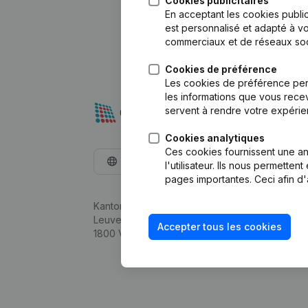
Cookies publicitaires
En acceptant les cookies public
est personnalisé et adapté à vo
commerciaux et de réseaux soc
Cookies de préférence
Les cookies de préférence per
les informations que vous recev
servent à rendre votre expérie
Cookies analytiques
Ces cookies fournissent une ana
Français
l'utilisateur. Ils nous permette
pages importantes. Ceci afin d'
Kantorenpark Everest
Leuvensesteenweg 248D,
Accepter tous les cookies
1800 Vilvoorde