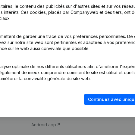
itaires, le contenu des publicités sur d'autres sites et sur vos rése
s intérêts. Ces cookies, placés par Companyweb et des tiers, ont d
iaux.
mettent de garder une trace de vos préférences personnelles. De 
ez sur notre site web sont pertinentes et adaptées à vos préférence
Produit
Thème
nce sur le web aussi conviviale que possible.
Informations
Compliance et pré
d’entreprise
fraude
lyse optimale de nos différents utilisateurs afin d'améliorer l'expé
nt également de mieux comprendre comment le site est utilisé et quell
Monitoring
Consulter des co
améliorer la convivialité générale du site web.
Recherche
Recherche de nu
internationale
Vérification de la 
Continuez avec uniqu
Prospection
iOS app
Android app