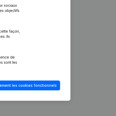
aux sociaux
es objectifs
cette façon,
s. Ils
Plateforme
vention de la
Intégrations
rience de
Intégrations
es sont les
mptes annuels
personnalisées
méro de TVA
Expérience de
paiement
solvabilité
ement les cookies fonctionnels
Contact
Tarifs