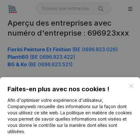
Aperçu des entreprises avec
numéro d'entreprise : 696923xxx
Fiorini Peinture Et Finition
(BE 0696.923.026)
Planti60
(BE 0696.923.422)
BG & Ko
(BE 0696.923.521)
Clo
Faites-en plus avec nos cookies !
Produit
Afin d'optimiser votre expérience d'utilisateur,
Informations d’entreprise
Companyweb recueille des informations sur la façon dont
Monitoring
vous utilisez ce site web.
La politique en matière de cookies
Français
vous permet de savoir quelles informations sont visées et
Recherche internationale
vous donne le contrôle sur la manière dont elles sont
utilisées.
Kantorenpark Everest
Prospection
Leuvensesteenweg