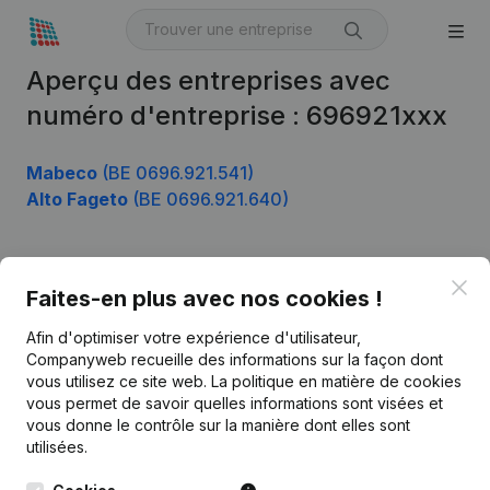
Aperçu des entreprises avec
numéro d'entreprise : 696921xxx
Mabeco
(BE 0696.921.541)
Alto Fageto
(BE 0696.921.640)
Clo
Produit
Faites-en plus avec nos cookies !
Informations d’entreprise
Afin d'optimiser votre expérience d'utilisateur,
Companyweb recueille des informations sur la façon dont
Monitoring
Français
vous utilisez ce site web.
La politique en matière de cookies
vous permet de savoir quelles informations sont visées et
Recherche internationale
vous donne le contrôle sur la manière dont elles sont
Kantorenpark Everest
Prospection
utilisées.
Leuvensesteenweg
iOS app
248D,