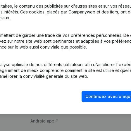
itaires, le contenu des publicités sur d'autres sites et sur vos rése
s intérêts. Ces cookies, placés par Companyweb et des tiers, ont d
iaux.
mettent de garder une trace de vos préférences personnelles. De 
ez sur notre site web sont pertinentes et adaptées à vos préférence
Produit
Thème
nce sur le web aussi conviviale que possible.
Informations
Compliance et pré
d’entreprise
fraude
lyse optimale de nos différents utilisateurs afin d'améliorer l'expé
nt également de mieux comprendre comment le site est utilisé et quell
Monitoring
Consulter des co
améliorer la convivialité générale du site web.
Recherche
Recherche de nu
internationale
Vérification de la 
Continuez avec uniqu
Prospection
iOS app
Android app