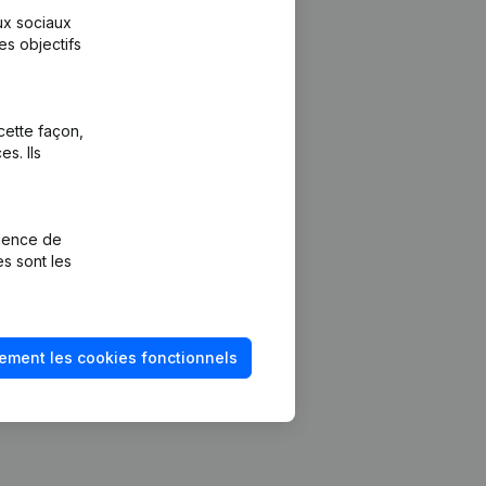
aux sociaux
es objectifs
cette façon,
s. Ils
Plateforme
vention de la
Intégrations
rience de
Intégrations
es sont les
mptes annuels
personnalisées
méro de TVA
Expérience de
paiement
solvabilité
ement les cookies fonctionnels
Contact
Tarifs