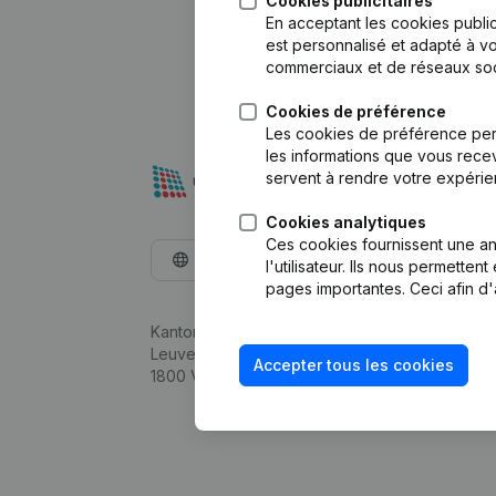
Cookies publicitaires
En acceptant les cookies public
est personnalisé et adapté à vo
commerciaux et de réseaux soc
Cookies de préférence
Les cookies de préférence per
les informations que vous recev
servent à rendre votre expérie
Cookies analytiques
Ces cookies fournissent une ana
Français
l'utilisateur. Ils nous permette
pages importantes. Ceci afin d'
Kantorenpark Everest
Leuvensesteenweg 248D,
Accepter tous les cookies
1800 Vilvoorde