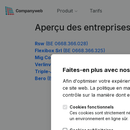
Produit
Tarifs
Aperçu des entreprise
Rsw
(BE 0668.366.028)
Flexibox Srl
(BE 0668.366.325)
Mig Construct
(BE 0668.366.424)
Verlinvest Beverages
(BE 0668.366.523)
Faites-en plus avec nos
Triple-J Consult
(BE 0668.366.622)
Bero
(BE 0668.366.919)
Afin d'optimiser votre expérie
ce site web.
La politique en ma
contrôle sur la manière dont ell
Cookies fonctionnels
Ces cookies sont strictement n
un environnement en ligne sûr.