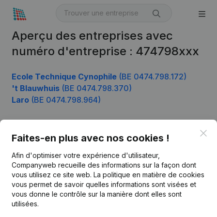
Aperçu des entreprises avec
numéro d'entreprise : 474798xxx
Ecole Technique Cynophile
(BE 0474.798.172)
't Blauwhuis
(BE 0474.798.370)
Laro
(BE 0474.798.964)
Clo
Faites-en plus avec nos cookies !
Produit
Afin d'optimiser votre expérience d'utilisateur,
Informations d’entreprise
Companyweb recueille des informations sur la façon dont
Monitoring
vous utilisez ce site web.
La politique en matière de cookies
Français
vous permet de savoir quelles informations sont visées et
Recherche internationale
vous donne le contrôle sur la manière dont elles sont
utilisées.
Kantorenpark Everest
Prospection
Leuvensesteenweg