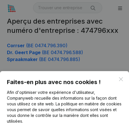
Aperçu des entreprises avec
numéro d'entreprise : 474796xxx
Corrser
(BE 0474.796.390)
Dr. Geert Page
(BE 0474.796.588)
Spraakmaker
(BE 0474.796.885)
Clo
Faites-en plus avec nos cookies !
Produit
Afin d'optimiser votre expérience d'utilisateur,
Informations d’entreprise
Companyweb recueille des informations sur la façon dont
Monitoring
vous utilisez ce site web.
La politique en matière de cookies
Français
vous permet de savoir quelles informations sont visées et
Recherche internationale
vous donne le contrôle sur la manière dont elles sont
utilisées.
Kantorenpark Everest
Prospection
Leuvensesteenweg