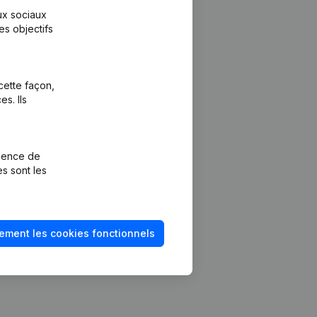
aux sociaux
es objectifs
cette façon,
s. Ils
Plateforme
vention de la
Intégrations
rience de
Intégrations
es sont les
mptes annuels
personnalisées
méro de TVA
Expérience de
paiement
solvabilité
ement les cookies fonctionnels
Contact
Tarifs