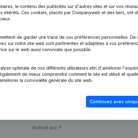
itaires, le contenu des publicités sur d'autres sites et sur vos rése
s intérêts. Ces cookies, placés par Companyweb et des tiers, ont d
iaux.
mettent de garder une trace de vos préférences personnelles. De 
ez sur notre site web sont pertinentes et adaptées à vos préférence
Produit
Thème
nce sur le web aussi conviviale que possible.
Informations
Compliance et pré
d’entreprise
fraude
lyse optimale de nos différents utilisateurs afin d'améliorer l'expé
nt également de mieux comprendre comment le site est utilisé et quell
Monitoring
Consulter des co
améliorer la convivialité générale du site web.
Recherche
Recherche de nu
internationale
Vérification de la 
Continuez avec uniqu
Prospection
iOS app
Android app