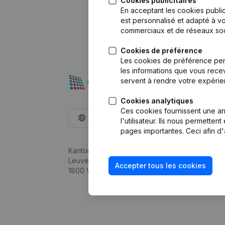
Cookies publicitaires
En acceptant les cookies public
est personnalisé et adapté à vo
commerciaux et de réseaux soc
Cookies de préférence
Les cookies de préférence per
les informations que vous recev
servent à rendre votre expérie
Cookies analytiques
Ces cookies fournissent une ana
Français
l'utilisateur. Ils nous permette
pages importantes. Ceci afin d'
Kantorenpark Everest
Leuvensesteenweg 248D,
Accepter tous les cookies
1800 Vilvoorde