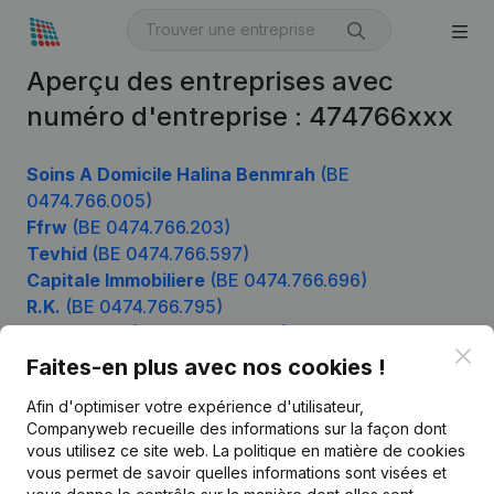
Aperçu des entreprises avec
numéro d'entreprise : 474766xxx
Soins A Domicile Halina Benmrah
(BE
0474.766.005)
Ffrw
(BE 0474.766.203)
Tevhid
(BE 0474.766.597)
Capitale Immobiliere
(BE 0474.766.696)
R.K.
(BE 0474.766.795)
De Mensen
(BE 0474.766.993)
Clo
Faites-en plus avec nos cookies !
Afin d'optimiser votre expérience d'utilisateur,
Produit
Companyweb recueille des informations sur la façon dont
vous utilisez ce site web.
La politique en matière de cookies
Informations d’entreprise
vous permet de savoir quelles informations sont visées et