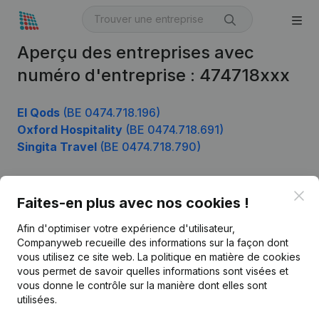
Aperçu des entreprises avec
numéro d'entreprise : 474718xxx
El Qods
(BE 0474.718.196)
Oxford Hospitality
(BE 0474.718.691)
Singita Travel
(BE 0474.718.790)
Clo
Faites-en plus avec nos cookies !
Produit
Afin d'optimiser votre expérience d'utilisateur,
Informations d’entreprise
Companyweb recueille des informations sur la façon dont
Monitoring
vous utilisez ce site web.
La politique en matière de cookies
Français
vous permet de savoir quelles informations sont visées et
Recherche internationale
vous donne le contrôle sur la manière dont elles sont
utilisées.
Kantorenpark Everest
Prospection
Leuvensesteenweg