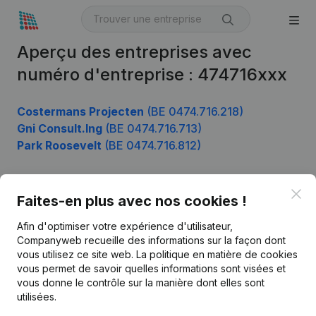
Aperçu des entreprises avec
numéro d'entreprise : 474716xxx
Costermans Projecten
(BE 0474.716.218)
Gni Consult.Ing
(BE 0474.716.713)
Park Roosevelt
(BE 0474.716.812)
Clo
Faites-en plus avec nos cookies !
Produit
Afin d'optimiser votre expérience d'utilisateur,
Informations d’entreprise
Companyweb recueille des informations sur la façon dont
Monitoring
vous utilisez ce site web.
La politique en matière de cookies
Français
vous permet de savoir quelles informations sont visées et
Recherche internationale
vous donne le contrôle sur la manière dont elles sont
utilisées.
Kantorenpark Everest
Prospection
Leuvensesteenweg