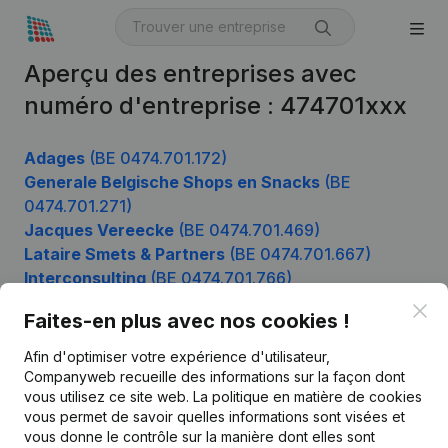
Aperçu des entreprises avec
numéro d'entreprise : 474701xxx
Adages
(BE 0474.701.172)
Generale Belgische Shops en Snacks
(BE
0474.701.271)
Jacques Vereecke
(BE 0474.701.469)
Lataire Smets & Partners
(BE 0474.701.667)
Interconsulting
(BE 0474.701.766)
Clo
Faites-en plus avec nos cookies !
Afin d'optimiser votre expérience d'utilisateur,
Produit
Companyweb recueille des informations sur la façon dont
Informations d’entreprise
vous utilisez ce site web.
La politique en matière de cookies
vous permet de savoir quelles informations sont visées et
Monitoring
Français
vous donne le contrôle sur la manière dont elles sont