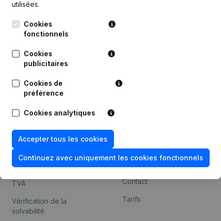
utilisées.
Recherche internationale
Cookies
Kantorenpark Everest
Prospection
fonctionnels
Leuvensesteenweg
iOS app
248D,
Cookies
1800 Vilvoorde
Android app
publicitaires
Cookies de
préférence
Thème
Plateforme
Cookies analytiques
Compliance et prévention
Intégrations
de la fraude
Intégrations
Accepter tous les cookies
Consulter des comptes
personnalisées
annuels
Continuez avec uniquement les cookies fonctionnels
Expérience de paiement
Recherche de numéro de
Contact
TVA
Tarifs
Vérification de la
solvabilité