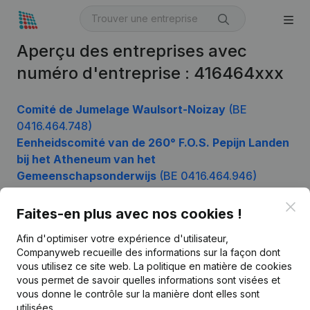
Aperçu des entreprises avec
numéro d'entreprise : 416464xxx
Comité de Jumelage Waulsort-Noizay
(BE
0416.464.748)
Eenheidscomité van de 260° F.O.S. Pepijn Landen
bij het Atheneum van het
Gemeenschapsonderwijs
(BE 0416.464.946)
Clo
Faites-en plus avec nos cookies !
Produit
Afin d'optimiser votre expérience d'utilisateur,
Companyweb recueille des informations sur la façon dont
Informations d’entreprise
vous utilisez ce site web.
La politique en matière de cookies
vous permet de savoir quelles informations sont visées et
Monitoring
Français
vous donne le contrôle sur la manière dont elles sont
Recherche internationale
utilisées.