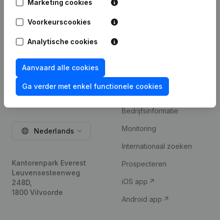
Marketing cookies
Probeer gratis
Voorkeurscookies
Analytische cookies
Aanvaard alle cookies
Ga verder met enkel functionele cookies
Product
Bedrijfsinformatie
Monitoring
Nederlands
Internationaal zoeken
Kantorenpark Everest
Prospecteren
Leuvensesteenweg
iOS app
248D,
1800 Vilvoorde
Android app