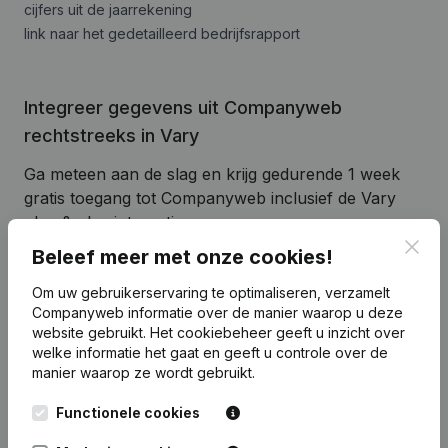
cijfers uit de jaarrekening
link naar het gedetailleerd bedrijfsrapport
Integreer gegevens uit Companyweb
rechtstreeks in Vary
Ga meteen aan de slag en krijg gedurende 1 week
gratis toegang tot Companyweb inclusief de Vary
plug & play integratie.
Clos
Beleef meer met onze cookies!
Om de Vary-integratie met Companyweb te blijven
gebruiken, hebt u nadien een Companyweb
Om uw gebruikerservaring te optimaliseren, verzamelt
Premium-abonnement nodig, aangevuld met de
Companyweb informatie over de manier waarop u deze
optionele 'Plug & play integratie' add-on. Deze add-
website gebruikt.
Het cookiebeheer
geeft u inzicht over
on is niet standaard inbegrepen in het Premium-
welke informatie het gaat en geeft u controle over de
manier waarop ze wordt gebruikt.
abonnement. De prijs van deze add-on is afhankelijk
van uw specifieke integratiebehoeften en is
Functionele cookies
beschikbaar op aanvraag.