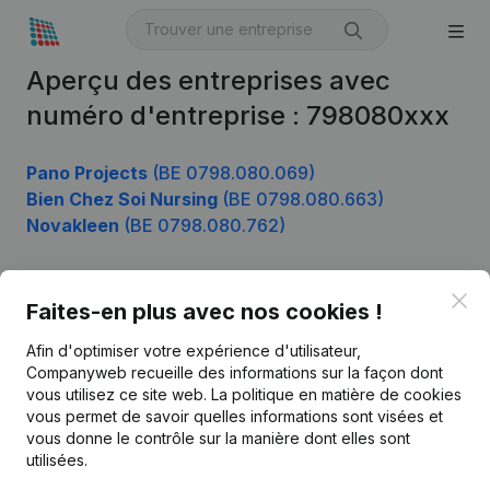
Aperçu des entreprises avec
numéro d'entreprise : 798080xxx
Pano Projects
(BE 0798.080.069)
Bien Chez Soi Nursing
(BE 0798.080.663)
Novakleen
(BE 0798.080.762)
Clo
Faites-en plus avec nos cookies !
Produit
Afin d'optimiser votre expérience d'utilisateur,
Informations d’entreprise
Companyweb recueille des informations sur la façon dont
Monitoring
vous utilisez ce site web.
La politique en matière de cookies
Français
vous permet de savoir quelles informations sont visées et
Recherche internationale
vous donne le contrôle sur la manière dont elles sont
utilisées.
Kantorenpark Everest
Prospection
Leuvensesteenweg