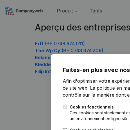
Produit
Tarifs
Aperçu des entreprise
Erff
(BE 0748.674.011)
The Wp Cy
(BE 0748.674.209)
Roland Feldman
(BE 0748.674.308)
Kledde mè vel vzw
(BE 0748.674.506)
Faites-en plus avec nos
Filip International
(BE 0748.674.803)
Afin d'optimiser votre expérie
ce site web.
La politique en ma
contrôle sur la manière dont ell
Cookies fonctionnels
Ces cookies sont strictement n
un environnement en ligne sûr.