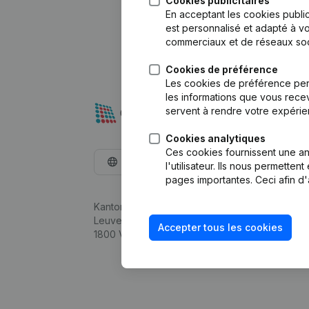
Cookies publicitaires
En acceptant les cookies public
est personnalisé et adapté à vo
commerciaux et de réseaux soc
Cookies de préférence
Les cookies de préférence per
les informations que vous recev
servent à rendre votre expérie
Cookies analytiques
Ces cookies fournissent une ana
Français
l'utilisateur. Ils nous permette
pages importantes. Ceci afin d'
Kantorenpark Everest
Leuvensesteenweg 248D,
Accepter tous les cookies
1800 Vilvoorde