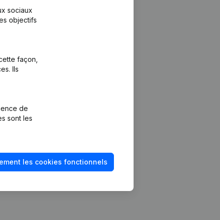
aux sociaux
es objectifs
cette façon,
s. Ils
Plateforme
vention de la
Intégrations
rience de
Intégrations
es sont les
mptes annuels
personnalisées
méro de TVA
Expérience de
paiement
solvabilité
ement les cookies fonctionnels
Contact
Tarifs