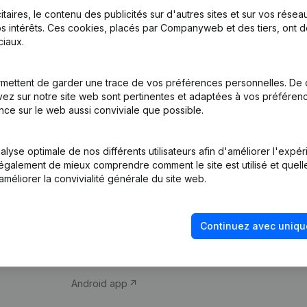
itaires, le contenu des publicités sur d'autres sites et sur vos rése
s intérêts. Ces cookies, placés par Companyweb et des tiers, ont d
iaux.
mettent de garder une trace de vos préférences personnelles. De 
ez sur notre site web sont pertinentes et adaptées à vos préférence
Produit
Thème
nce sur le web aussi conviviale que possible.
Informations
Compliance et pré
d’entreprise
fraude
lyse optimale de nos différents utilisateurs afin d'améliorer l'expé
nt également de mieux comprendre comment le site est utilisé et quell
Monitoring
Consulter des co
améliorer la convivialité générale du site web.
Recherche
Recherche de nu
internationale
Vérification de la 
Continuez avec uniqu
Prospection
iOS app
Android app