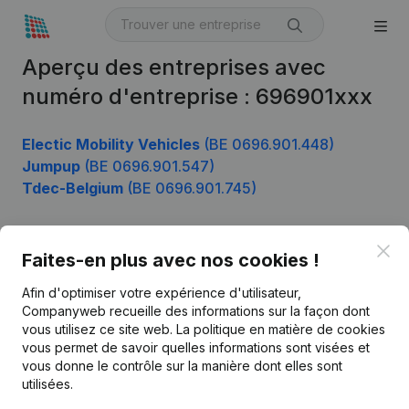
Aperçu des entreprises avec
numéro d'entreprise : 696901xxx
Electic Mobility Vehicles
(BE 0696.901.448)
Jumpup
(BE 0696.901.547)
Tdec-Belgium
(BE 0696.901.745)
Clo
Faites-en plus avec nos cookies !
Produit
Afin d'optimiser votre expérience d'utilisateur,
Informations d’entreprise
Companyweb recueille des informations sur la façon dont
Monitoring
vous utilisez ce site web.
La politique en matière de cookies
Français
vous permet de savoir quelles informations sont visées et
Recherche internationale
vous donne le contrôle sur la manière dont elles sont
utilisées.
Kantorenpark Everest
Prospection
Leuvensesteenweg