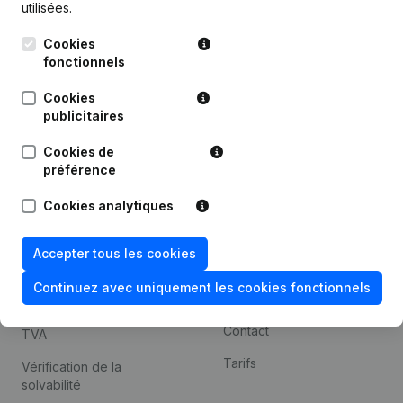
utilisées.
Recherche internationale
Cookies
Kantorenpark Everest
Prospection
fonctionnels
Leuvensesteenweg
iOS app
248D,
Cookies
1800 Vilvoorde
Android app
publicitaires
Cookies de
préférence
Thème
Plateforme
Cookies analytiques
Compliance et prévention
Intégrations
de la fraude
Intégrations
Accepter tous les cookies
Consulter des comptes
personnalisées
annuels
Continuez avec uniquement les cookies fonctionnels
Expérience de paiement
Recherche de numéro de
Contact
TVA
Tarifs
Vérification de la
solvabilité