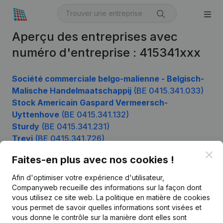
Aperçu des entreprises avec
numéro d'entreprise : 415341xxx
Société commerciale belgo-malienne - Belgisch-
Malische Handelmaatschappij
(BE 0415.341.033)
Stock Americain Gaspard Vermeersch-
Uyttenhove
(BE 0415.341.132)
Sturdy
(BE 0415.341.231)
Trevi
(BE 0415.341.726)
Clo
Faites-en plus avec nos cookies !
Afin d'optimiser votre expérience d'utilisateur,
Produit
Companyweb recueille des informations sur la façon dont
Informations d’entreprise
vous utilisez ce site web.
La politique en matière de cookies
vous permet de savoir quelles informations sont visées et
Monitoring
Français
vous donne le contrôle sur la manière dont elles sont